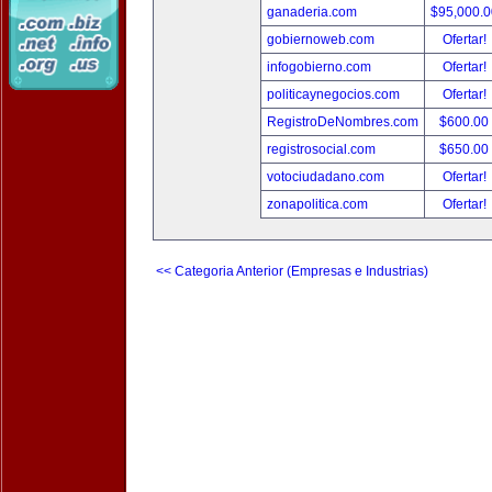
ganaderia.com
$95,000.
gobiernoweb.com
Ofertar!
infogobierno.com
Ofertar!
politicaynegocios.com
Ofertar!
RegistroDeNombres.com
$600.00
registrosocial.com
$650.00
votociudadano.com
Ofertar!
zonapolitica.com
Ofertar!
<< Categoria Anterior (Empresas e Industrias)