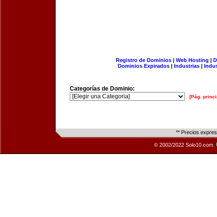
Registro de Dominios
|
Web Hosting
|
D
Dominios Expirados
|
Industrias
|
Indu
Categorías de Dominio:
[Pág. princi
** Precios expre
© 2002/2022 Solo10.com