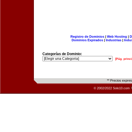
Registro de Dominios
|
Web Hosting
|
D
Dominios Expirados
|
Industrias
|
Indu
Categorías de Dominio:
[Pág. princi
** Precios expre
© 2002/2022 Solo10.com