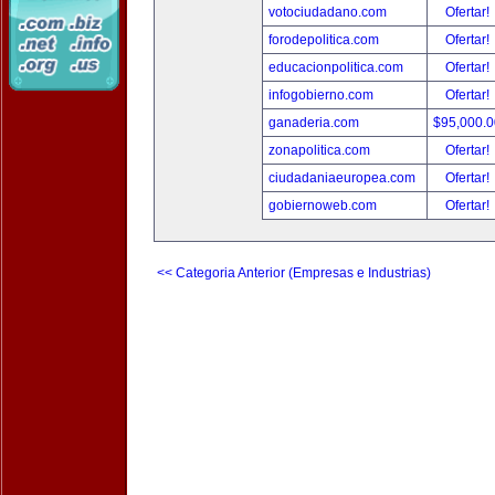
votociudadano.com
Ofertar!
forodepolitica.com
Ofertar!
educacionpolitica.com
Ofertar!
infogobierno.com
Ofertar!
ganaderia.com
$95,000.
zonapolitica.com
Ofertar!
ciudadaniaeuropea.com
Ofertar!
gobiernoweb.com
Ofertar!
<< Categoria Anterior (Empresas e Industrias)