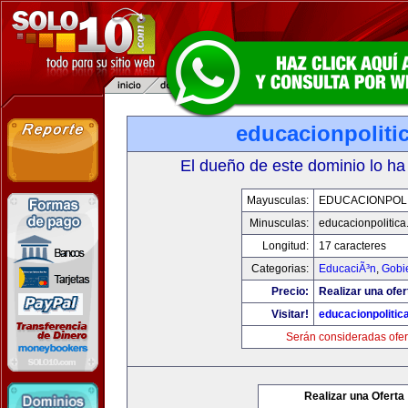
educacionpoliti
El dueño de este dominio lo ha
Mayusculas:
EDUCACIONPOLI
Minusculas:
educacionpolitic
Longitud:
17 caracteres
Categorias:
EducaciÃ³n
,
Gobi
Precio:
Realizar una ofer
Visitar!
educacionpolitic
Serán consideradas ofer
Realizar una Oferta