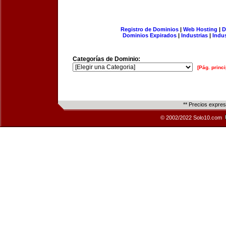
Registro de Dominios
|
Web Hosting
|
D
Dominios Expirados
|
Industrias
|
Indu
Categorías de Dominio:
[Pág. princi
** Precios expre
© 2002/2022 Solo10.com