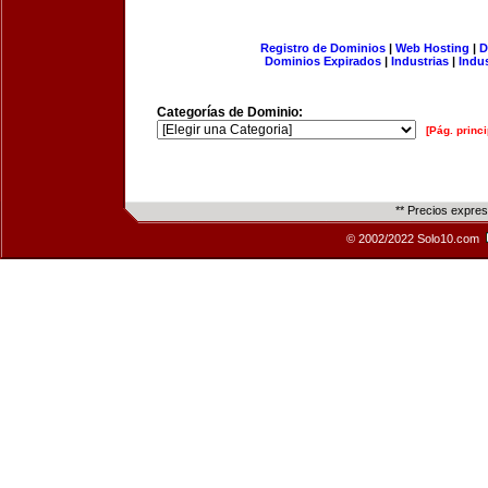
Registro de Dominios
|
Web Hosting
|
D
Dominios Expirados
|
Industrias
|
Indu
Categorías de Dominio:
[Pág. princi
** Precios expre
© 2002/2022 Solo10.com